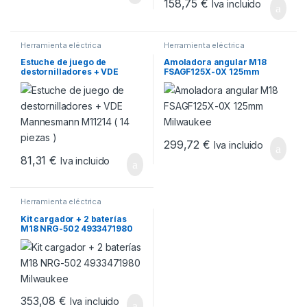
158,75
€
Iva incluido
Herramienta eléctrica
Herramienta eléctrica
Estuche de juego de
Amoladora angular M18
destornilladores + VDE
FSAGF125X-0X 125mm
Mannesmann M11214 ( 14
Milwaukee
piezas )
299,72
€
Iva incluido
81,31
€
Iva incluido
Herramienta eléctrica
Kit cargador + 2 baterías
M18 NRG-502 4933471980
Milwaukee
353,08
€
Iva incluido