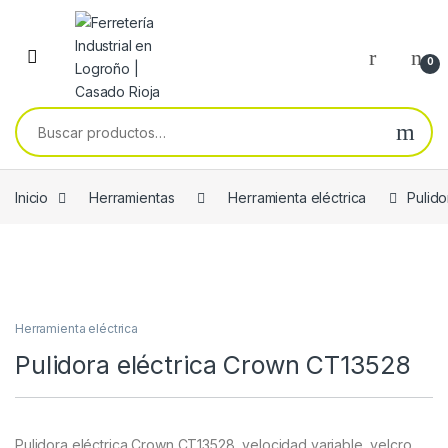
Skip to navigation
Skip to content
0
Buscar por:
Inicio
Herramientas
Herramienta eléctrica
Pulid
Herramienta eléctrica
Pulidora eléctrica Crown CT13528
Pulidora eléctrica Crown CT13528, velocidad variable, velcro,