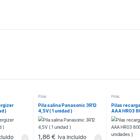
Pilas
Pilas
ergizer
Pila salina Panasonic 3R12
Pilas recarg
ad )
4,5V ( 1 unidad )
AAA HR03 80
unidades )
1,86
€
cluido
Iva incluido