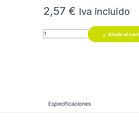
2,57
€
Iva incluido
Pilas de botón litio Cegasa CR2430 3V ( 2 un
Añadir al carr
Especificaciones