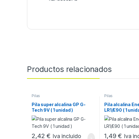
Productos relacionados
Pilas
Pilas
Pila super alcalina GP G-
Pila alcalina En
Tech 9V ( 1 unidad )
LR1/E90 ( 1 unid
2,42
€
1,49
€
Iva incluido
Iva in