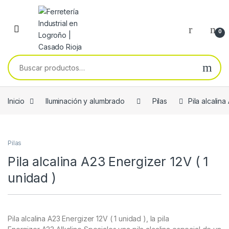
Skip to navigation
Skip to content
0
Buscar por:
Inicio
Iluminación y alumbrado
Pilas
Pila alcalina
Pilas
Pila alcalina A23 Energizer 12V ( 1
unidad )
Pila alcalina A23 Energizer 12V ( 1 unidad ), la pila