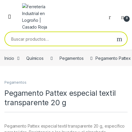
Skip to navigation
Skip to content
0
Buscar por:
Inicio
Químicos
Pegamentos
Pegamento Pattex e
Pegamentos
Pegamento Pattex especial textil
transparente 20 g
Pegamento Pattex especial textil transparente 20 g, específico