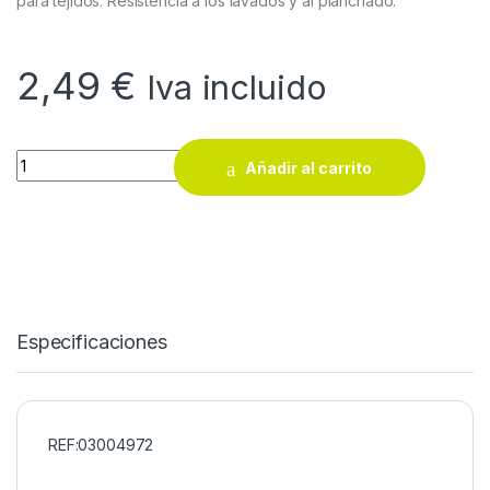
para tejidos. Resistencia a los lavados y al planchado.
2,49
€
Iva incluido
Pegamento Pattex especial textil transparente 20 g quantity
Añadir al carrito
Especificaciones
REF:03004972