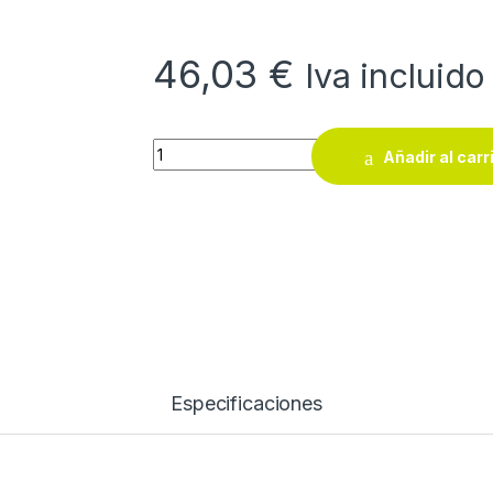
46,03
€
Iva incluido
Manguera PVC 5 capas Star Blue Pro rollo 5
Añadir al carr
Especificaciones