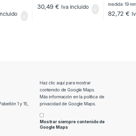
30,49
€
Iva incluido
82,72
€
incluido
I
Mostrar contenido de Google Maps
Haz clic aquí para mostrar
contenido de Google Maps.
Más información en la
política de
privacidad de Google Maps
.
abellón 1 y 15,
Mostrar siempre contenido de
Google Maps