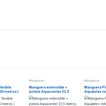
Mangueras
Mangueras
lexible
Manguera extensible +
Manguera PVC
 25 metros (
pistola Aquacenter 22,5
Aqualatex ro
)
metros
medida: 19 m