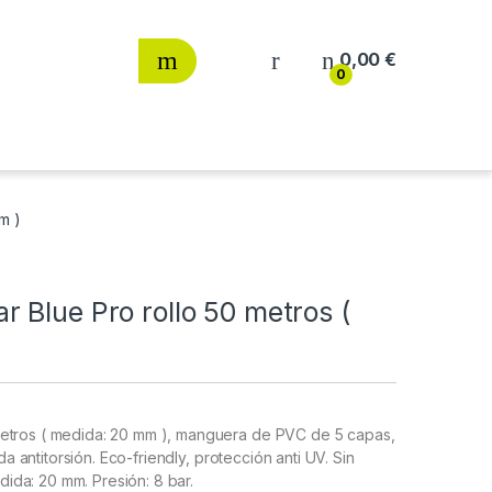
0,00
€
0
m )
 Blue Pro rollo 50 metros (
metros ( medida: 20 mm ), manguera de PVC de 5 capas,
da antitorsión. Eco-friendly, protección anti UV. Sin
edida: 20 mm. Presión: 8 bar.