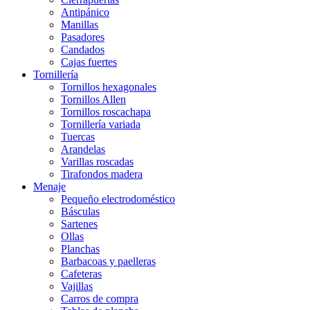
Antipánico
Manillas
Pasadores
Candados
Cajas fuertes
Tornillería
Tornillos hexagonales
Tornillos Allen
Tornillos roscachapa
Tornillería variada
Tuercas
Arandelas
Varillas roscadas
Tirafondos madera
Menaje
Pequeño electrodoméstico
Básculas
Sartenes
Ollas
Planchas
Barbacoas y paelleras
Cafeteras
Vajillas
Carros de compra