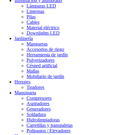
Iluminación y alumbrado
Lámparas LED
Linternas
Pilas
Cables
Material eléctrico
Downlights LED
Jardinería
Mangueras
Accesorios de riego
Herramienta de jardín
Pulverizadores
Césped artificial
Mallas
Mobiliario de jardín
Herrajes
Tiradores
Maquinaria
Compresores
Aspiradores
Generadores
Soldadura
Hidrolimpiadoras
Carretillas y transpaletas
Polipastos / Elevadores