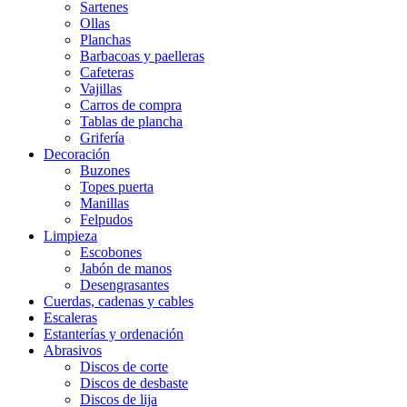
Sartenes
Ollas
Planchas
Barbacoas y paelleras
Cafeteras
Vajillas
Carros de compra
Tablas de plancha
Grifería
Decoración
Buzones
Topes puerta
Manillas
Felpudos
Limpieza
Escobones
Jabón de manos
Desengrasantes
Cuerdas, cadenas y cables
Escaleras
Estanterías y ordenación
Abrasivos
Discos de corte
Discos de desbaste
Discos de lija