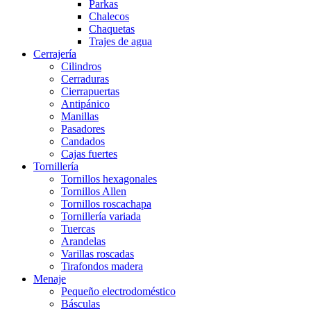
Parkas
Chalecos
Chaquetas
Trajes de agua
Cerrajería
Cilindros
Cerraduras
Cierrapuertas
Antipánico
Manillas
Pasadores
Candados
Cajas fuertes
Tornillería
Tornillos hexagonales
Tornillos Allen
Tornillos roscachapa
Tornillería variada
Tuercas
Arandelas
Varillas roscadas
Tirafondos madera
Menaje
Pequeño electrodoméstico
Básculas