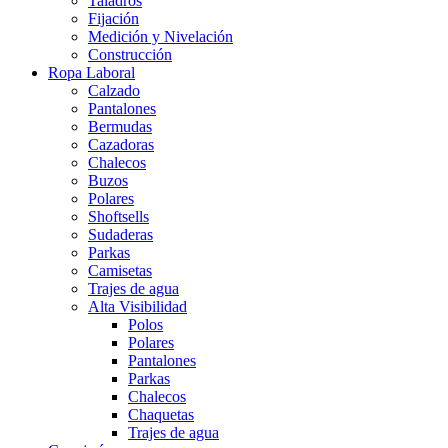
Taladros
Fijación
Medición y Nivelación
Construcción
Ropa Laboral
Calzado
Pantalones
Bermudas
Cazadoras
Chalecos
Buzos
Polares
Shoftsells
Sudaderas
Parkas
Camisetas
Trajes de agua
Alta Visibilidad
Polos
Polares
Pantalones
Parkas
Chalecos
Chaquetas
Trajes de agua