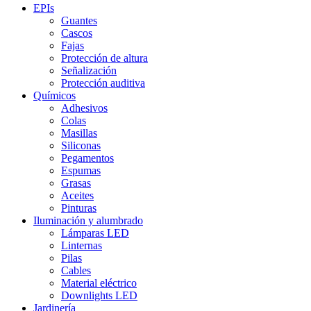
EPIs
Guantes
Cascos
Fajas
Protección de altura
Señalización
Protección auditiva
Químicos
Adhesivos
Colas
Masillas
Siliconas
Pegamentos
Espumas
Grasas
Aceites
Pinturas
Iluminación y alumbrado
Lámparas LED
Linternas
Pilas
Cables
Material eléctrico
Downlights LED
Jardinería