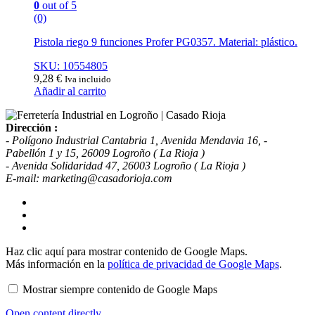
0
out of 5
(0)
Pistola riego 9 funciones Profer PG0357. Material: plástico.
SKU: 10554805
9,28
€
Iva incluido
Añadir al carrito
Dirección :
- Polígono Industrial Cantabria 1, Avenida Mendavia 16, -
Pabellón 1 y 15, 26009 Logroño ( La Rioja )
- Avenida Solidaridad 47, 26003 Logroño ( La Rioja )
E-mail: marketing@casadorioja.com
Mostrar
Haz clic aquí para mostrar contenido de Google Maps.
contenido
Más información en la
política de privacidad de Google Maps
.
de
Google
Mostrar siempre contenido de Google Maps
Maps
Open content directly