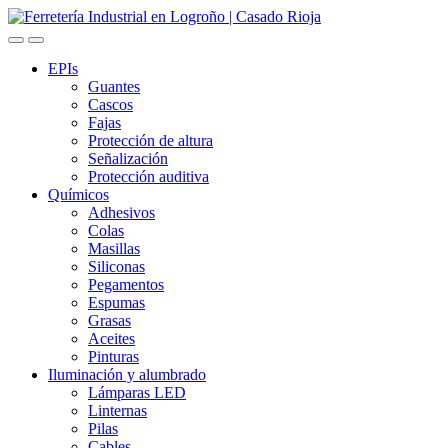
Skip
Skip
to
to
navigation
content
EPIs
Guantes
Cascos
Fajas
Protección de altura
Señalización
Protección auditiva
Químicos
Adhesivos
Colas
Masillas
Siliconas
Pegamentos
Espumas
Grasas
Aceites
Pinturas
Iluminación y alumbrado
Lámparas LED
Linternas
Pilas
Cables