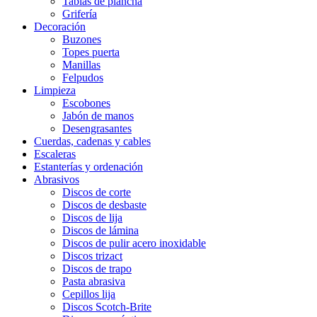
Tablas de plancha
Grifería
Decoración
Buzones
Topes puerta
Manillas
Felpudos
Limpieza
Escobones
Jabón de manos
Desengrasantes
Cuerdas, cadenas y cables
Escaleras
Estanterías y ordenación
Abrasivos
Discos de corte
Discos de desbaste
Discos de lija
Discos de lámina
Discos de pulir acero inoxidable
Discos trizact
Discos de trapo
Pasta abrasiva
Cepillos lija
Discos Scotch-Brite