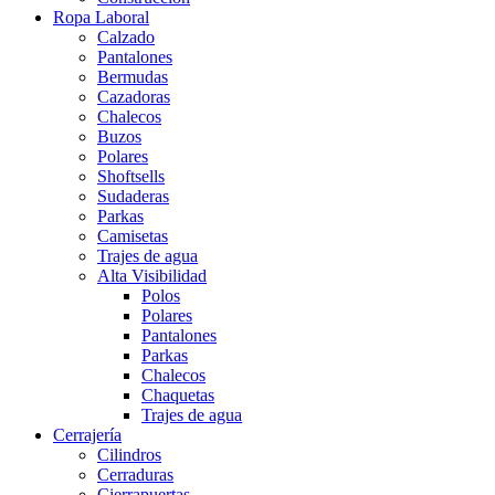
Ropa Laboral
Calzado
Pantalones
Bermudas
Cazadoras
Chalecos
Buzos
Polares
Shoftsells
Sudaderas
Parkas
Camisetas
Trajes de agua
Alta Visibilidad
Polos
Polares
Pantalones
Parkas
Chalecos
Chaquetas
Trajes de agua
Cerrajería
Cilindros
Cerraduras
Cierrapuertas