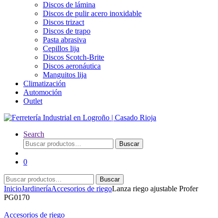
Discos de lámina
Discos de pulir acero inoxidable
Discos trizact
Discos de trapo
Pasta abrasiva
Cepillos lija
Discos Scotch-Brite
Discos aeronáutica
Manguitos lija
Climatización
Automoción
Outlet
Search
Buscar
Buscar
por:
0
Buscar
Buscar
por:
Inicio
Jardinería
Accesorios de riego
Lanza riego ajustable Profer
PG0170
Accesorios de riego