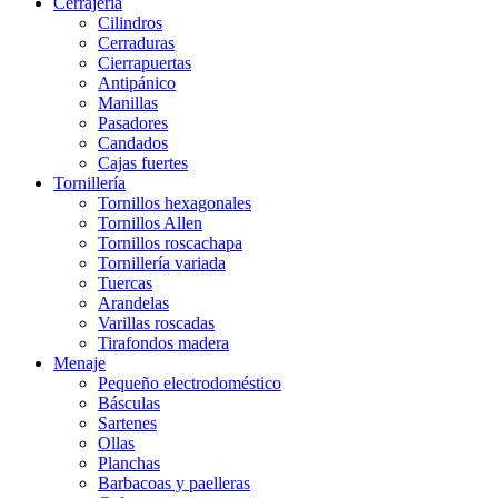
Cerrajería
Cilindros
Cerraduras
Cierrapuertas
Antipánico
Manillas
Pasadores
Candados
Cajas fuertes
Tornillería
Tornillos hexagonales
Tornillos Allen
Tornillos roscachapa
Tornillería variada
Tuercas
Arandelas
Varillas roscadas
Tirafondos madera
Menaje
Pequeño electrodoméstico
Básculas
Sartenes
Ollas
Planchas
Barbacoas y paelleras