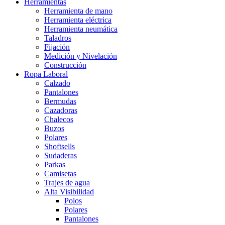
Herramientas
Herramienta de mano
Herramienta eléctrica
Herramienta neumática
Taladros
Fijación
Medición y Nivelación
Construcción
Ropa Laboral
Calzado
Pantalones
Bermudas
Cazadoras
Chalecos
Buzos
Polares
Shoftsells
Sudaderas
Parkas
Camisetas
Trajes de agua
Alta Visibilidad
Polos
Polares
Pantalones