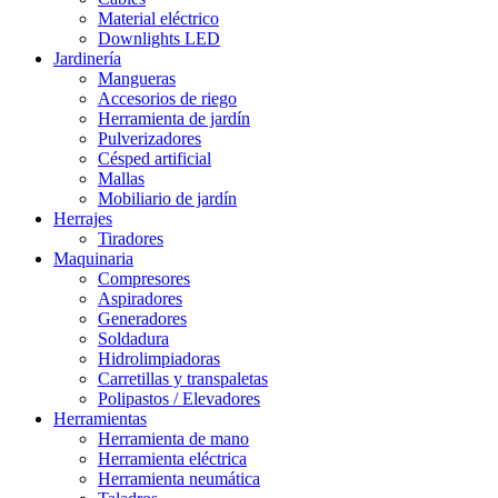
Material eléctrico
Downlights LED
Jardinería
Mangueras
Accesorios de riego
Herramienta de jardín
Pulverizadores
Césped artificial
Mallas
Mobiliario de jardín
Herrajes
Tiradores
Maquinaria
Compresores
Aspiradores
Generadores
Soldadura
Hidrolimpiadoras
Carretillas y transpaletas
Polipastos / Elevadores
Herramientas
Herramienta de mano
Herramienta eléctrica
Herramienta neumática