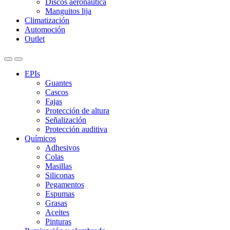
Discos aeronáutica
Manguitos lija
Climatización
Automoción
Outlet
EPIs
Guantes
Cascos
Fajas
Protección de altura
Señalización
Protección auditiva
Químicos
Adhesivos
Colas
Masillas
Siliconas
Pegamentos
Espumas
Grasas
Aceites
Pinturas