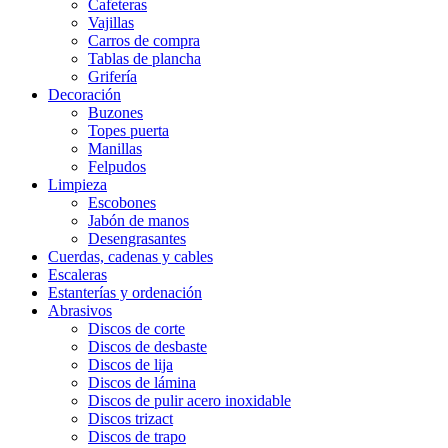
Cafeteras
Vajillas
Carros de compra
Tablas de plancha
Grifería
Decoración
Buzones
Topes puerta
Manillas
Felpudos
Limpieza
Escobones
Jabón de manos
Desengrasantes
Cuerdas, cadenas y cables
Escaleras
Estanterías y ordenación
Abrasivos
Discos de corte
Discos de desbaste
Discos de lija
Discos de lámina
Discos de pulir acero inoxidable
Discos trizact
Discos de trapo