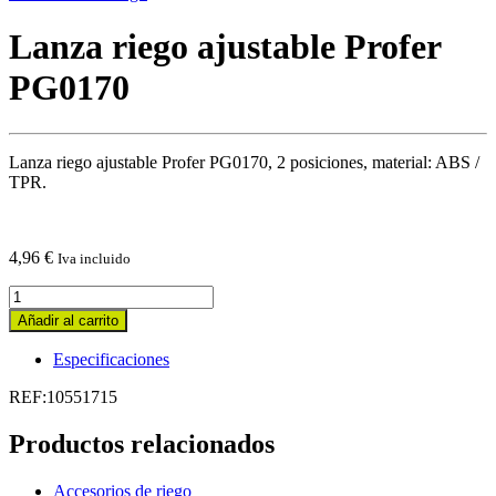
Lanza riego ajustable Profer
PG0170
Lanza riego ajustable Profer PG0170, 2 posiciones, material: ABS /
TPR.
4,96
€
Iva incluido
Lanza
riego
Añadir al carrito
ajustable
Profer
Especificaciones
PG0170
quantity
REF:10551715
Productos relacionados
Accesorios de riego