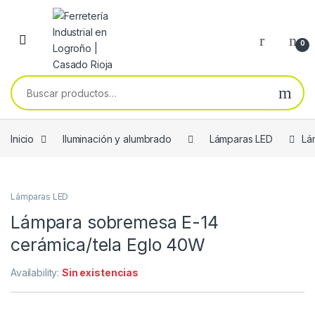
Skip to navigation
Skip to content
0
Buscar por:
Inicio
Iluminación y alumbrado
Lámparas LED
Lá
Lámparas LED
Lámpara sobremesa E-14
cerámica/tela Eglo 40W
Availability:
Sin existencias