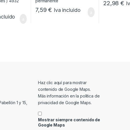
22,98
€
I
Este producto 
7,59
€
Iva incluido
ncluido
Mostrar contenido de Google Maps
Haz clic aquí para mostrar
contenido de Google Maps.
Más información en la
política de
privacidad de Google Maps
.
abellón 1 y 15,
Mostrar siempre contenido de
Google Maps