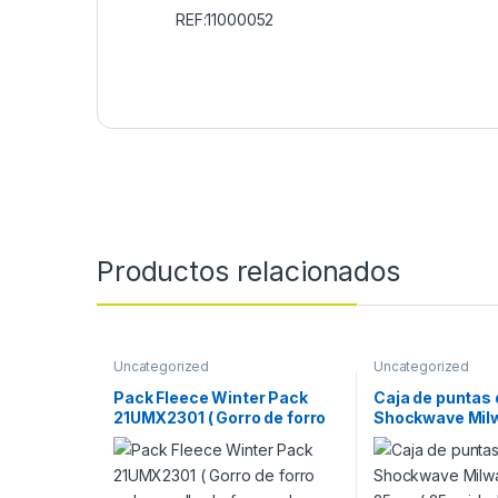
REF:11000052
Productos relacionados
Uncategorized
Uncategorized
Pack Fleece Winter Pack
Caja de puntas
21UMX2301 ( Gorro de forro
Shockwave Mil
polar, cuello de forro polar,
25mm ( 25 unid
guantes de forro polar )
4308 53