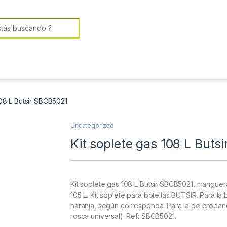
or:
108 L Butsir SBCB5021
Uncategorized
Kit soplete gas 108 L But
Kit soplete gas 108 L Butsir SBCB5021, manguer
105 L. Kit soplete para botellas BUTSIR. Para la 
naranja, según corresponda. Para la de propano 
rosca universal). Ref: SBCB5021.