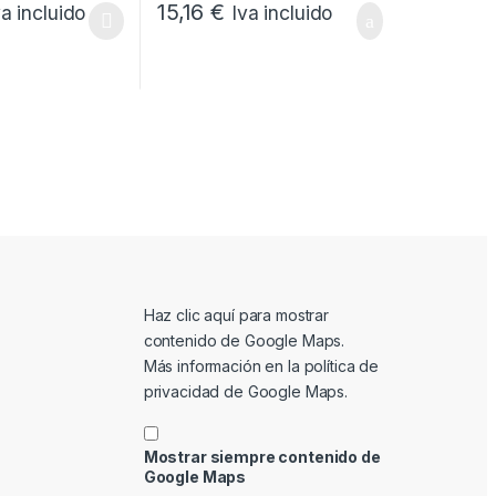
15,16
€
va incluido
Iva incluido
tiene múltiples variantes. Las opciones se pueden elegir en la págin
Mostrar contenido de Google Maps
Haz clic aquí para mostrar
contenido de Google Maps.
Más información en la
política de
privacidad de Google Maps
.
Mostrar siempre contenido de
Google Maps