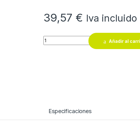
39,57
€
Iva incluido
Kit soplete gas 108 L Butsir SBCB5021 quant
Añadir al carr
Especificaciones