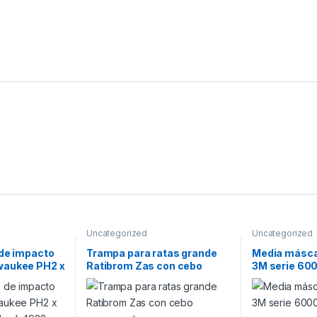
Uncategorized
Uncategorized
 de impacto
Trampa para ratas grande
Media máscar
waukee PH2 x
Ratibrom Zas con cebo
3M serie 60
ades ) 4932
permanente