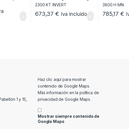
va
673,37
€
785,17
€
Iva incluido
I
Mostrar contenido de Google Maps
Haz clic aquí para mostrar
contenido de Google Maps.
Más información en la
política de
privacidad de Google Maps
.
abellón 1 y 15,
Mostrar siempre contenido de
Google Maps