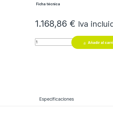
Ficha técnica
1.168,86
€
Iva inclui
Generador gasolina Ayerbe 8000 KT MN qua
Añadir al carr
Especificaciones