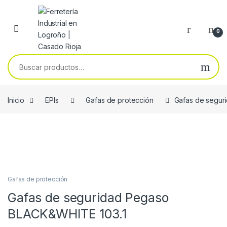
Skip to navigation
Skip to content
0
Buscar por:
Inicio
EPIs
Gafas de protección
Gafas de segur
Gafas de protección
Gafas de seguridad Pegaso
BLACK&WHITE 103.1