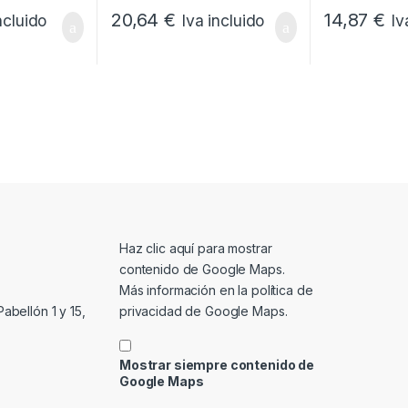
20,64
€
14,87
€
ncluido
Iva incluido
Iv
Mostrar contenido de Google Maps
Haz clic aquí para mostrar
contenido de Google Maps.
Más información en la
política de
privacidad de Google Maps
.
abellón 1 y 15,
Mostrar siempre contenido de
Google Maps