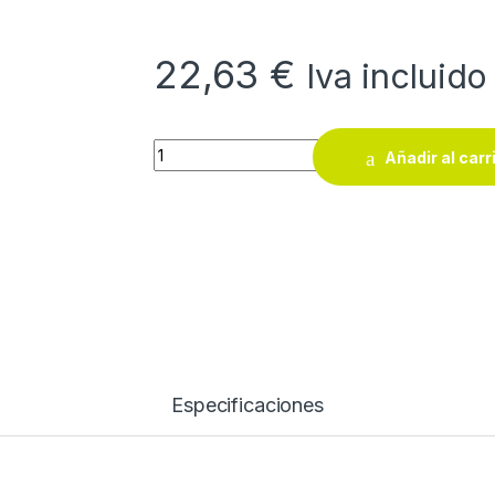
22,63
€
Iva incluido
Falsa escuadra Acha con mango de madera y
Añadir al carr
Especificaciones