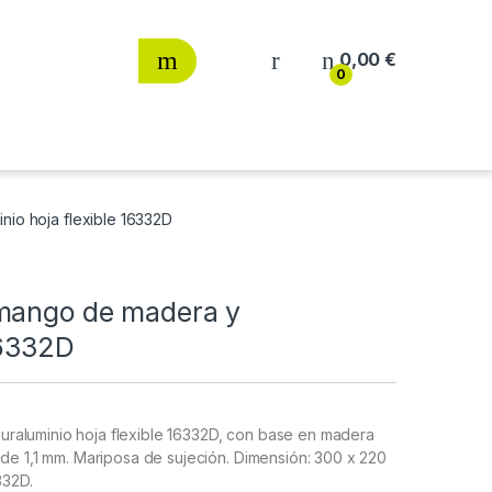
0,00
€
0
io hoja flexible 16332D
 mango de madera y
16332D
raluminio hoja flexible 16332D, con base en madera
 de 1,1 mm. Mariposa de sujeción. Dimensión: 300 x 220
332D.