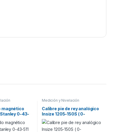
lación
Medición y Nivelación
o magnético
Calibre pie de rey analógico
 Stanley 0-43-
Insize 1205-150S ( 0-
150X0,05mm/0-6×1/128″ )