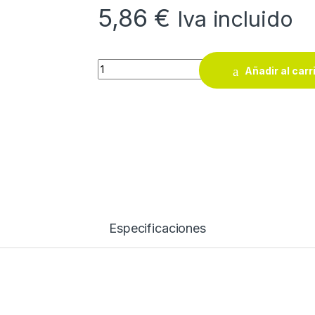
5,86
€
Iva incluido
Cuerda sisal torcido AGM 1 2/C 2,6 mm natur
Añadir al carr
Especificaciones