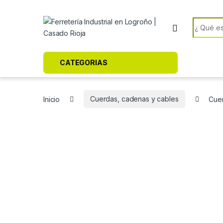
Skip to navigation
Skip to content
Search f
CATEGORIAS
Inicio
Cuerdas, cadenas y cables
Cuer