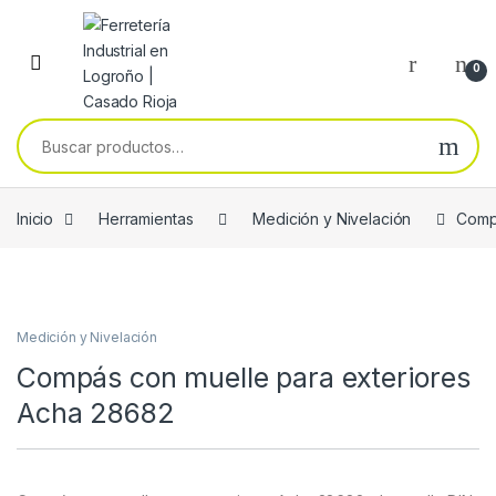
Skip to navigation
Skip to content
0
Buscar por:
Inicio
Herramientas
Medición y Nivelación
Compá
Medición y Nivelación
Compás con muelle para exteriores
Acha 28682