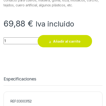
contacto para cueros, madera, goma, loza, mosaicos, corcho,
tejidos, cuero artificial, algunos plásticos, etc.
69,88
€
Iva incluido
Cola de contacto Gomafer G-200 10 Litros quantity
Añadir al carrito
Especificaciones
REF:03003152