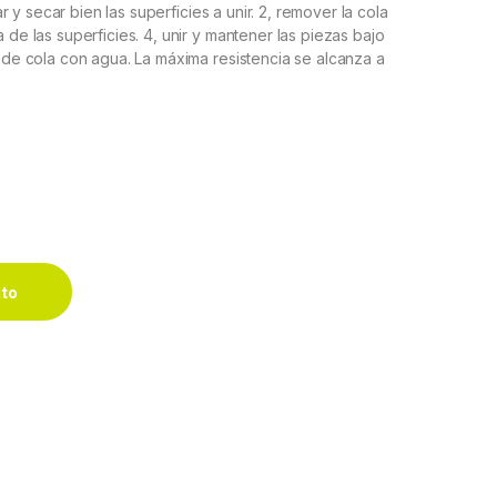
iar y secar bien las superficies a unir. 2, remover la cola
 de las superficies. 4, unir y mantener las piezas bajo
s de cola con agua. La máxima resistencia se alcanza a
as Ceys 1000 gr quantity
ito