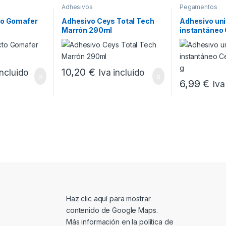
Adhesivos
Pegamentos
to Gomafer
Adhesivo Ceys Total Tech
Adhesivo uni
Marrón 290ml
instantáneo 
Unick 3 g
10,20
€
incluido
Iva incluido
6,99
€
Iva
Mostrar contenido de Google Maps
Haz clic aquí para mostrar
contenido de Google Maps.
Más información en la
política de