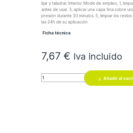
lijar y taladrar. Interior. Mode de empleo, 1, limp
antes de usar. 3, aplicar una capa fina sobre una
presión durante 20 minutos. 5, limpiar los resto
las 24h de su aplicación
Ficha técnica
7,67
€
Iva incluido
Cola blanca profesional todo tipo de mader
Añadir al carr