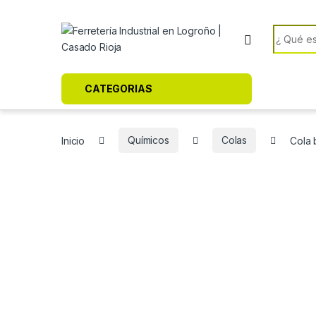
Skip to navigation
Skip to content
Search f
CATEGORIAS
Inicio
Químicos
Colas
Cola 