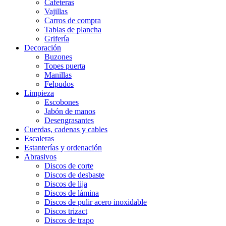
Cafeteras
Vajillas
Carros de compra
Tablas de plancha
Grifería
Decoración
Buzones
Topes puerta
Manillas
Felpudos
Limpieza
Escobones
Jabón de manos
Desengrasantes
Cuerdas, cadenas y cables
Escaleras
Estanterías y ordenación
Abrasivos
Discos de corte
Discos de desbaste
Discos de lija
Discos de lámina
Discos de pulir acero inoxidable
Discos trizact
Discos de trapo