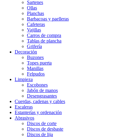
Sartenes
Ollas
Planchas
Barbacoas y paelleras
Cafeteras
Vajillas
Carros de compra
Tablas de plancha
Grifería
Decoración
Buzones
Topes puerta
Manillas
Felpudos
Limpieza
Escobones
Jabón de manos
Desengrasantes
Cuerdas, cadenas y cables
Escaleras
Estanterías y ordenación
Abrasivos
Discos de corte
Discos de desbaste
Discos de lija