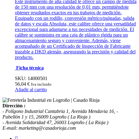
Este instrumento de alta calidad te ofrece un campo de medida
de 150 mm con una resolución de 0,01 mm, permitiéndote
obtener resultados exactos en tus trabajos de medición.
Equipado con un rodillo, conversión métrico/pulgadas, salida
de datos y escala Absoluta, este calibre ofrece una versatilidad
excepcional para adaptarse a tus necesidades de medición. El
calibre se suministra en una caja de plástico rígida para un
almacenamiento seguro y conveniente. Además, viene
acompañado de un Certificado de Inspección de Fabricante
trazable a DKD alemán, asegurando la precisión y calidad del
producto.
Ficha técnica
SKU: 14000501
56,04
€
Iva incluido
Añadir al carrito
Dirección :
- Polígono Industrial Cantabria 1, Avenida Mendavia 16, -
Pabellón 1 y 15, 26009 Logroño ( La Rioja )
- Avenida Solidaridad 47, 26003 Logroño ( La Rioja )
E-mail: marketing@casadorioja.com