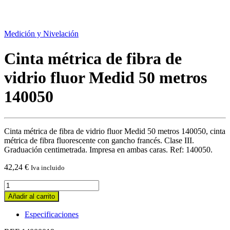
Medición y Nivelación
Cinta métrica de fibra de
vidrio fluor Medid 50 metros
140050
Cinta métrica de fibra de vidrio fluor Medid 50 metros 140050, cinta
métrica de fibra fluorescente con gancho francés. Clase III.
Graduación centimetrada. Impresa en ambas caras. Ref: 140050.
42,24
€
Iva incluido
Cinta
métrica
Añadir al carrito
de
fibra
Especificaciones
de