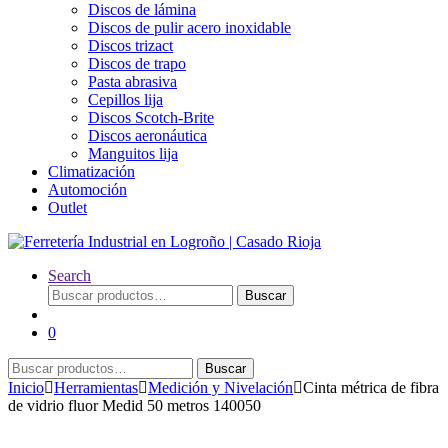
Discos de lámina
Discos de pulir acero inoxidable
Discos trizact
Discos de trapo
Pasta abrasiva
Cepillos lija
Discos Scotch-Brite
Discos aeronáutica
Manguitos lija
Climatización
Automoción
Outlet
Search
Buscar
Buscar
por:
0
Buscar
Buscar
por:
Inicio
Herramientas
Medición y Nivelación
Cinta métrica de fibra
de vidrio fluor Medid 50 metros 140050