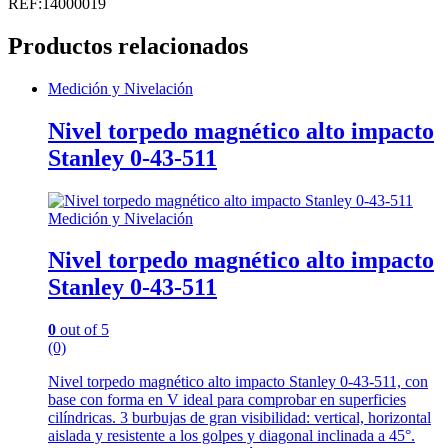
vidrio
REF:14000019
fluor
Medid
Productos relacionados
50
metros
Medición y Nivelación
140050
quantity
Nivel torpedo magnético alto impacto
Stanley 0-43-511
Medición y Nivelación
Nivel torpedo magnético alto impacto
Stanley 0-43-511
0
out of 5
(0)
Nivel torpedo magnético alto impacto Stanley 0-43-511, con
base con forma en V ideal para comprobar en superficies
cilíndricas. 3 burbujas de gran visibilidad: vertical, horizontal
aislada y resistente a los golpes y diagonal inclinada a 45°.