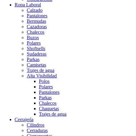
Ropa Laboral
Calzado
Pantalones
Bermudas
Cazadoras
Chalecos
Buzos
Polares
Shoftsells
Sudaderas
Parkas
Camisetas
Trajes de agua
Alta Visibilidad
Polos
Polares
Pantalones
Parkas
Chalecos
Chaquetas
Trajes de agua
Cerrajería
Cilindros
Cerraduras
Cierrapuertas