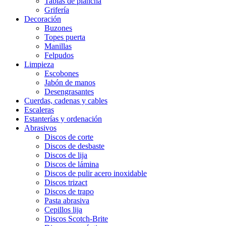
Tablas de plancha
Grifería
Decoración
Buzones
Topes puerta
Manillas
Felpudos
Limpieza
Escobones
Jabón de manos
Desengrasantes
Cuerdas, cadenas y cables
Escaleras
Estanterías y ordenación
Abrasivos
Discos de corte
Discos de desbaste
Discos de lija
Discos de lámina
Discos de pulir acero inoxidable
Discos trizact
Discos de trapo
Pasta abrasiva
Cepillos lija
Discos Scotch-Brite