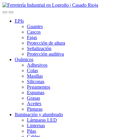
Skip
Skip
to
to
navigation
content
EPIs
Guantes
Cascos
Fajas
Protección de altura
Señalización
Protección auditiva
Químicos
Adhesivos
Colas
Masillas
Siliconas
Pegamentos
Espumas
Grasas
Aceites
Pinturas
Iluminación y alumbrado
Lámparas LED
Linternas
Pilas
Cables