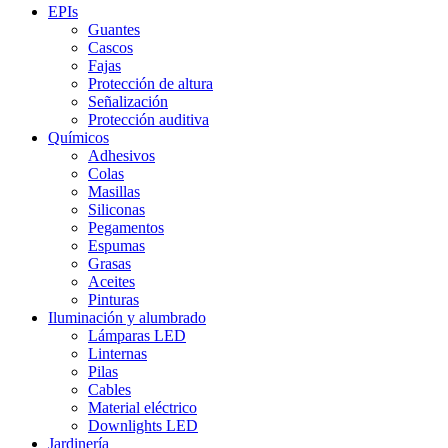
EPIs
Guantes
Cascos
Fajas
Protección de altura
Señalización
Protección auditiva
Químicos
Adhesivos
Colas
Masillas
Siliconas
Pegamentos
Espumas
Grasas
Aceites
Pinturas
Iluminación y alumbrado
Lámparas LED
Linternas
Pilas
Cables
Material eléctrico
Downlights LED
Jardinería