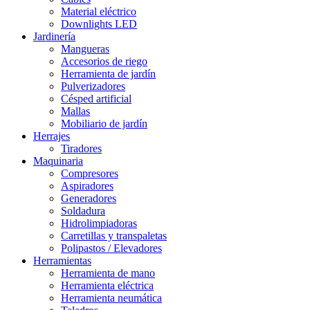
Material eléctrico
Downlights LED
Jardinería
Mangueras
Accesorios de riego
Herramienta de jardín
Pulverizadores
Césped artificial
Mallas
Mobiliario de jardín
Herrajes
Tiradores
Maquinaria
Compresores
Aspiradores
Generadores
Soldadura
Hidrolimpiadoras
Carretillas y transpaletas
Polipastos / Elevadores
Herramientas
Herramienta de mano
Herramienta eléctrica
Herramienta neumática