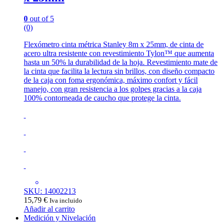
0
out of 5
(0)
Flexómetro cinta métrica Stanley 8m x 25mm, de cinta de
acero ultra resistente con revestimiento Tylon™ que aumenta
hasta un 50% la durabilidad de la hoja. Revestimiento mate de
la cinta que facilita la lectura sin brillos, con diseño compacto
de la caja con foma ergonómica, máximo confort y fácil
manejo, con gran resistencia a los golpes gracias a la caja
100% contorneada de caucho que protege la cinta.
SKU: 14002213
15,79
€
Iva incluido
Añadir al carrito
Medición y Nivelación