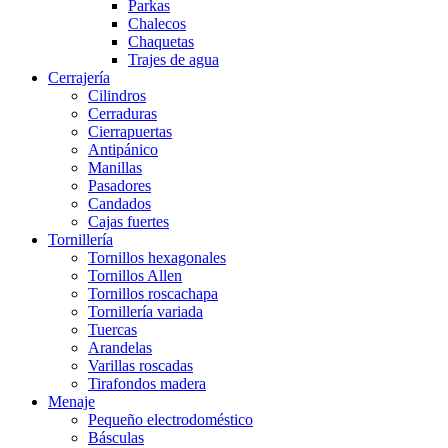
Parkas
Chalecos
Chaquetas
Trajes de agua
Cerrajería
Cilindros
Cerraduras
Cierrapuertas
Antipánico
Manillas
Pasadores
Candados
Cajas fuertes
Tornillería
Tornillos hexagonales
Tornillos Allen
Tornillos roscachapa
Tornillería variada
Tuercas
Arandelas
Varillas roscadas
Tirafondos madera
Menaje
Pequeño electrodoméstico
Básculas