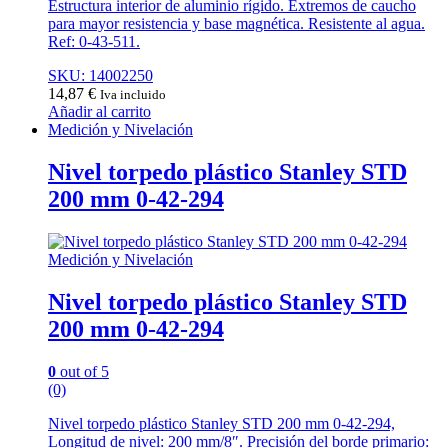
Estructura interior de aluminio rígido. Extremos de caucho
para mayor resistencia y base magnética. Resistente al agua.
Ref: 0-43-511.
SKU: 14002250
14,87
€
Iva incluido
Añadir al carrito
Medición y Nivelación
Nivel torpedo plástico Stanley STD
200 mm 0-42-294
Medición y Nivelación
Nivel torpedo plástico Stanley STD
200 mm 0-42-294
0
out of 5
(0)
Nivel torpedo plástico Stanley STD 200 mm 0-42-294,
Longitud de nivel: 200 mm/8″. Precisión del borde primario: