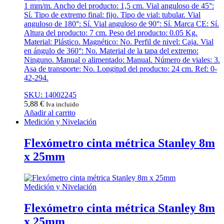
1 mm/m. Ancho del producto: 1,5 cm. Vial anguloso de 45°:
Sí. Tipo de extremo final: fijo. Tipo de vial: tubular. Vial
anguloso de 180°: Sí. Vial anguloso de 90°: Sí. Marca CE: Sí.
Altura del producto: 7 cm. Peso del producto: 0.05 Kg.
Material: Plástico. Magnético: No. Perfil de nivel: Caja. Vial
en ángulo de 360°: No. Material de la tapa del extremo:
Ninguno. Manual o alimentado: Manual. Número de viales: 3.
Asa de transporte: No. Longitud del producto: 24 cm. Ref: 0-
42-294.
SKU: 14002245
5,88
€
Iva incluido
Añadir al carrito
Medición y Nivelación
Flexómetro cinta métrica Stanley 8m
x 25mm
Medición y Nivelación
Flexómetro cinta métrica Stanley 8m
x 25mm