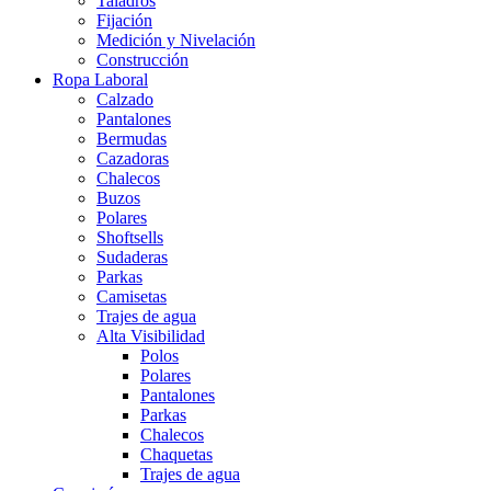
Taladros
Fijación
Medición y Nivelación
Construcción
Ropa Laboral
Calzado
Pantalones
Bermudas
Cazadoras
Chalecos
Buzos
Polares
Shoftsells
Sudaderas
Parkas
Camisetas
Trajes de agua
Alta Visibilidad
Polos
Polares
Pantalones
Parkas
Chalecos
Chaquetas
Trajes de agua