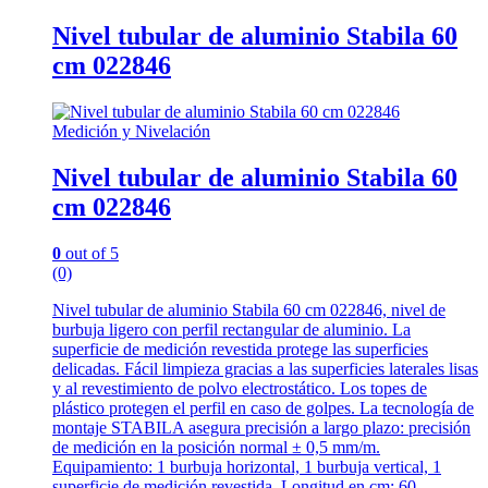
Nivel tubular de aluminio Stabila 60
cm 022846
Medición y Nivelación
Nivel tubular de aluminio Stabila 60
cm 022846
0
out of 5
(0)
Nivel tubular de aluminio Stabila 60 cm 022846, nivel de
burbuja ligero con perfil rectangular de aluminio. La
superficie de medición revestida protege las superficies
delicadas. Fácil limpieza gracias a las superficies laterales lisas
y al revestimiento de polvo electrostático. Los topes de
plástico protegen el perfil en caso de golpes. La tecnología de
montaje STABILA asegura precisión a largo plazo: precisión
de medición en la posición normal ± 0,5 mm/m.
Equipamiento: 1 burbuja horizontal, 1 burbuja vertical, 1
superficie de medición revestida. Longitud en cm: 60.