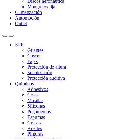
Discos aeronáutica
Manguitos lija
Climatización
Automoción
Outlet
EPIs
Guantes
Cascos
Fajas
Protección de altura
Señalización
Protección auditiva
Químicos
Adhesivos
Colas
Masillas
Siliconas
Pegamentos
Espumas
Grasas
Aceites
Pinturas