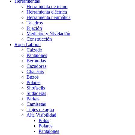
Herramientas
Herramienta de mano
Herramienta eléctrica
Herramienta neumática
Taladros
Fijación
Medición y Nivelación
Construcción
Ropa Laboral
Calzado
Pantalones
Bermudas
Cazadoras
Chalecos
Buzos
Polares
Shoftsells
Sudaderas
Parkas
Camisetas
Trajes de agua
Alta Visibilidad
Polos
Polares
Pantalones