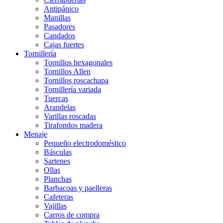
Antipánico
Manillas
Pasadores
Candados
Cajas fuertes
Tornillería
Tornillos hexagonales
Tornillos Allen
Tornillos roscachapa
Tornillería variada
Tuercas
Arandelas
Varillas roscadas
Tirafondos madera
Menaje
Pequeño electrodoméstico
Básculas
Sartenes
Ollas
Planchas
Barbacoas y paelleras
Cafeteras
Vajillas
Carros de compra