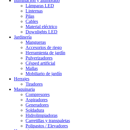
Iluminación y alumbrado
Lámparas LED
Linternas
Pilas
Cables
Material eléctrico
Downlights LED
Jardinería
Mangueras
Accesorios de riego
Herramienta de jardín
Pulverizadores
Césped artificial
Mallas
Mobiliario de jardín
Herrajes
Tiradores
Maquinaria
Compresores
Aspiradores
Generadores
Soldadura
Hidrolimpiadoras
Carretillas y transpaletas
Polipastos / Elevadores