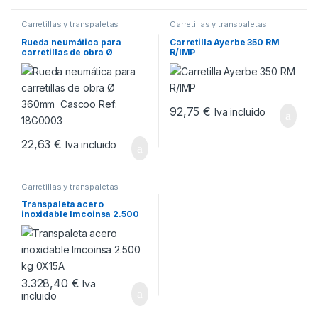
Carretillas y transpaletas
Carretillas y transpaletas
Rueda neumática para
Carretilla Ayerbe 350 RM
carretillas de obra Ø
R/IMP
360mm Cascoo Ref:
18G0003
92,75
€
Iva incluido
22,63
€
Iva incluido
Carretillas y transpaletas
Transpaleta acero
inoxidable Imcoinsa 2.500
kg 0X15A
3.328,40
€
Iva
incluido