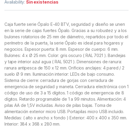
Availability:
Sin existencias
Caja fuerte serie Ópalo E-40 BTV, seguridad y diseño se unen
en la serie de cajas fuertes Ópalo. Gracias a su robustez y a los
bulones rotatorios de 25 mm de diámetro, repartidos por todo el
perímetro de la puerta, la serie Ópalo es ideal para hogares y
negocios. Espesor puerta: 8 mm. Espesor de cuerpo: 6 mm.
Bulones: 4 x Ø 25 mm. Color: gris oscuro ( RAL 7021 ). Bandejas
y tape interior azul agua ( RAL 5021 ). Dimensiones de ranura:
ranura antipesca de 150 x 12 mm. Orificios anclajes: 4 pared / 2
suelo Ø 9 mm. Iluminación interior: LEDs de bajo consumo.
Sistema de cierre: cerradura de gorjas con cerradura de
emergencia de seguridad y maneta. Cerradura electrónica con 1
código de uso de 3 a 15 dígitos. 1 código de emergencia de 8
dígitos. Retardo programable de 1 a 99 minutos. Alimentación: 4
pilas AA de 1,5V incluidas. Aviso de pilas bajas. Toma de
alimentación exterior micro USB. Portapilas micro USB incluido.
Medidas: ( alto x ancho x fondo ) Exterior: 400 x 400 x 350 mm.
Interior: 384 x 368 x 280 mm.