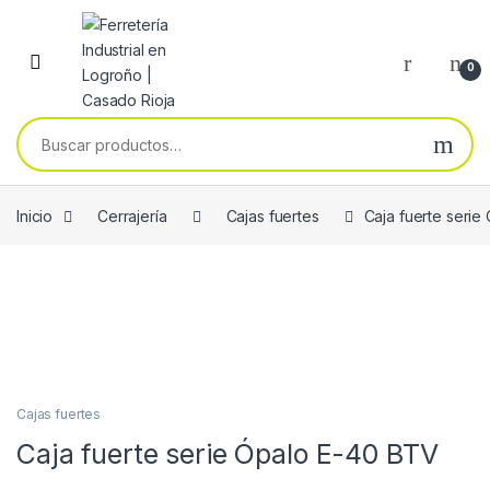
Skip to navigation
Skip to content
0
Buscar por:
Inicio
Cerrajería
Cajas fuertes
Caja fuerte seri
Cajas fuertes
Caja fuerte serie Ópalo E-40 BTV