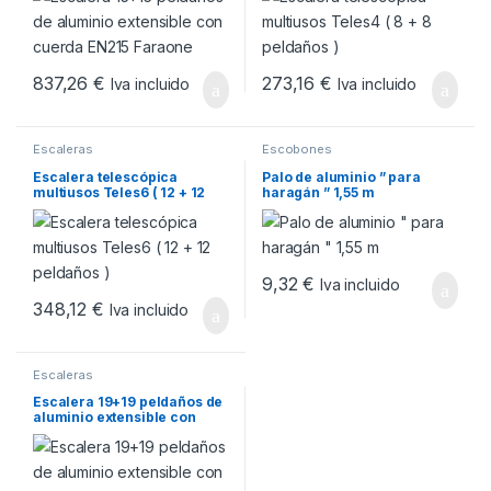
837,26
€
273,16
€
Iva incluido
Iva incluido
Escaleras
Escobones
Escalera telescópica
Palo de aluminio ” para
multiusos Teles6 ( 12 + 12
haragán ” 1,55 m
peldaños )
9,32
€
Iva incluido
348,12
€
Iva incluido
Escaleras
Escalera 19+19 peldaños de
aluminio extensible con
cuerda EN219 Faraone