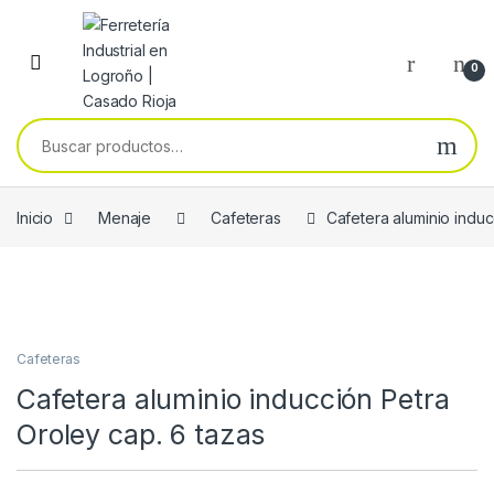
Skip to navigation
Skip to content
0
Buscar por:
Inicio
Menaje
Cafeteras
Cafetera aluminio induc
Cafeteras
Cafetera aluminio inducción Petra
Oroley cap. 6 tazas