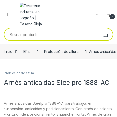
Skip to navigation
Skip to content
0
Buscar por:
Inicio
EPIs
Protección de altura
Arnés anticaída
Protección de altura
Arnés anticaídas Steelpro 1888-AC
Arnés anticaídas Steelpro 1888-AC, para trabajos en
suspensión, anticaídas y posicionamiento. Con arnés de asiento
y cinturón de posicionamiento. Enganche frontal. Arnés de gran