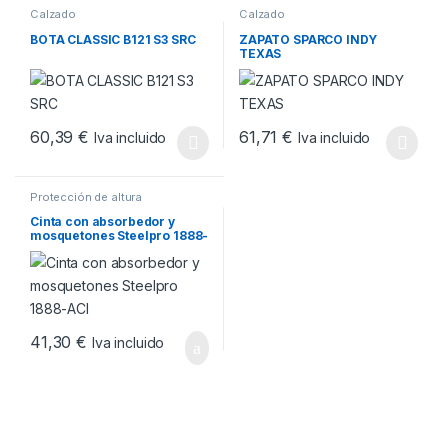
Calzado
Calzado
BOTA CLASSIC B121 S3 SRC
ZAPATO SPARCO INDY
TEXAS
60,39
€
61,71
€
Iva incluido
Iva incluido
Este producto tiene múltiples variantes. Las opciones se pueden
Este producto tiene múltiples v
Protección de altura
Cinta con absorbedor y
mosquetones Steelpro 1888-
ACI
41,30
€
Iva incluido