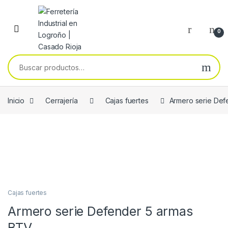
Skip to navigation
Skip to content
0
Buscar por:
Inicio
Cerrajería
Cajas fuertes
Armero serie Def
Cajas fuertes
Armero serie Defender 5 armas
BTV