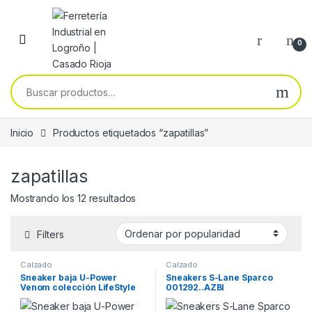
Skip to navigation
Skip to content
0
Buscar por:
Inicio
Productos etiquetados “zapatillas”
zapatillas
Ordenado por popularidad
Mostrando los 12 resultados
Filters
Calzado
Calzado
Sneaker baja U-Power
Sneakers S-Lane Sparco
Venom colección LifeStyle
001292..AZBI