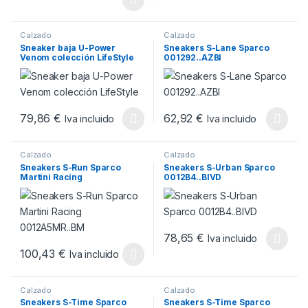
Calzado
Calzado
Sneaker baja U-Power
Sneakers S-Lane Sparco
Venom colección LifeStyle
001292..AZBI
79,86
€
62,92
€
Iva incluido
Iva incluido
Este producto tiene múltiples variantes. Las opciones se pueden
Este producto tiene múltiples v
Calzado
Calzado
Sneakers S-Run Sparco
Sneakers S-Urban Sparco
Martini Racing
0012B4..BIVD
0012A5MR..BM
78,65
€
Iva incluido
Este producto tiene múltiples v
100,43
€
Iva incluido
Este producto tiene múltiples variantes. Las opciones se pueden
Calzado
Calzado
Sneakers S-Time Sparco
Sneakers S-Time Sparco