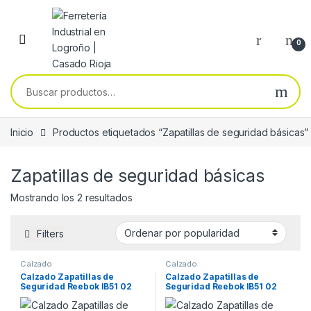
Skip to navigation
Skip to content
0
Buscar por:
Inicio
Productos etiquetados “Zapatillas de seguridad básicas”
Zapatillas de seguridad básicas
Ordenado por popularidad
Mostrando los 2 resultados
Filters
Calzado
Calzado
Calzado Zapatillas de
Calzado Zapatillas de
Seguridad Reebok IB51 02
Seguridad Reebok IB51 02
Lite Plus 4 Work Safety.
Lite Plus 4 Work Safety.