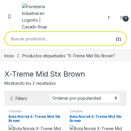
Skip to navigation
Skip to content
0
Buscar por:
Inicio
Productos etiquetados “X-Treme Mid Stx Brown”
X-Treme Mid Stx Brown
Ordenado por popularidad
Mostrando los 2 resultados
Filters
Calzado
Calzado
Bota Norisk X-Treme Mid Stx
Bota Norisk X-Treme Mid Stx
Brown
Brown