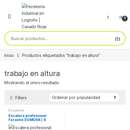
Skip to navigation
Skip to content
0
Buscar por:
Inicio
Productos etiquetados “trabajo en altura”
trabajo en altura
Mostrando el único resultado
Filters
Escaleras
Escalera profesional
Faraone DOMUS6 ( 6
peldaños )