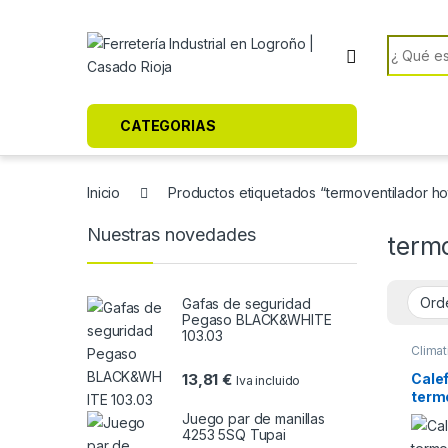
Skip to navigation
Skip to content
Search f
CATEGORIAS
Inicio
Productos etiquetados “termoventilador hot
Nuestras novedades
termo
Gafas de seguridad
Pegaso BLACK&WHITE
103.03
Climat
Calef
13,81
€
Iva incluido
term
Juego par de manillas
4253 5SQ Tupai