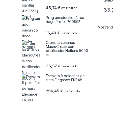
45,74
€
Iva incluido
33
Programador mecánico
riego Profer PG0892
Mostrando
16,40
€
Iva incluido
Crema lavamanos
MacroCream con
dosificador Nettuno 5000
ml
35,57
€
Iva incluido
Escalera 8 peldaños de
tijera Elegance EN948
296,45
€
Iva incluido