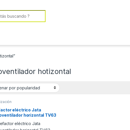
or:
izontal”
ventilador hotizontal
ización
actor eléctrico Jata
oventilador horizontal TV63