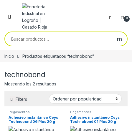
Skip to navigation
Skip to content
0
Buscar por:
Inicio
Productos etiquetados “technobond”
technobond
Ordenado por popularidad
Mostrando los 2 resultados
Filters
Pegamentos
Pegamentos
Adhesivo instantáneo Ceys
Adhesivo instantáneo Ceys
Technobond 06 Plus 20 g
Technobond 01 Plus 20 g