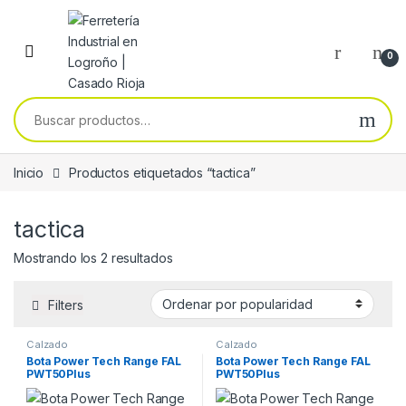
Skip to navigation
Skip to content
0
Buscar por:
Inicio
Productos etiquetados “tactica”
tactica
Ordenado por popularidad
Mostrando los 2 resultados
Filters
Calzado
Calzado
Bota Power Tech Range FAL
Bota Power Tech Range FAL
PWT50Plus
PWT50Plus
OB+SR+HRO+E+WPA+WR
OB+SR+HRO+E+WPA+WR