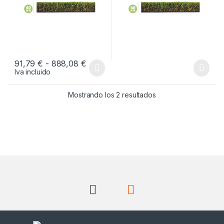
Rango de precios: desde 91,79 € ha
91,79
€
-
888,08
€
Iva incluido
Este producto tiene múltiples variantes. Las opciones se pueden
Ordenado por popul
Mostrando los 2 resultados