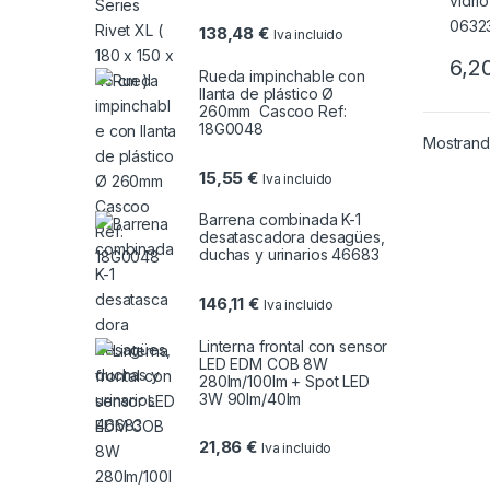
138,48
€
Iva incluido
6,2
Rueda impinchable con
llanta de plástico Ø
260mm Cascoo Ref:
18G0048
Mostrando
15,55
€
Iva incluido
Barrena combinada K-1
desatascadora desagües,
duchas y urinarios 46683
146,11
€
Iva incluido
Linterna frontal con sensor
LED EDM COB 8W
280lm/100lm + Spot LED
3W 90lm/40lm
21,86
€
Iva incluido