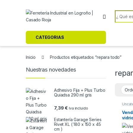
Skip to navigation
Skip to content
Search f
CATEGORIAS
Inicio
Productos etiquetados “repara todo”
Nuestras novedades
repa
Adhesivo Fija + Plus Turbo
Quiadsa 290 ml gris
Uncat
7,39
€
Iva incluido
Venda
vidri
Estantería Garage Series
063
Rivet XL ( 180 x 150 x 45
cm )