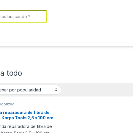
or:
ra todo
egorized
 reparadora de fibra de
o Karpa Tools 2,5 x 100 cm
23