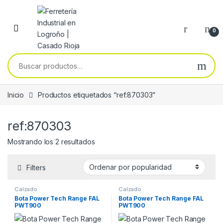
Skip to navigation
Skip to content
0
Buscar por:
Inicio
Productos etiquetados “ref:870303”
ref:870303
Ordenado por popularidad
Mostrando los 2 resultados
Filters
Calzado
Calzado
Bota Power Tech Range FAL
Bota Power Tech Range FAL
PWT900
PWT900
O7S+SR+CI+HI+HRO+FO
O7S+SR+CI+HI+HRO+FO