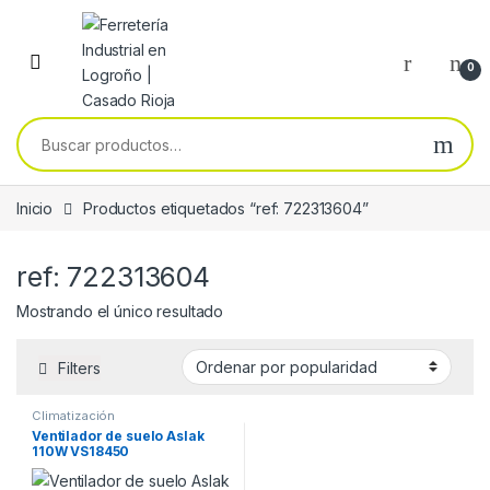
Skip to navigation
Skip to content
0
Buscar por:
Inicio
Productos etiquetados “ref: 722313604”
ref: 722313604
Mostrando el único resultado
Filters
Climatización
Ventilador de suelo Aslak
110W VS18450