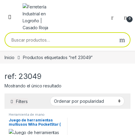
Skip to navigation
Skip to content
0
Buscar por:
Inicio
Productos etiquetados “ref: 23049”
ref: 23049
Mostrando el único resultado
Filters
Herramienta de mano
Juego de herramientas
multiusos Wiha PocketStar (
8 unidades ) 23049