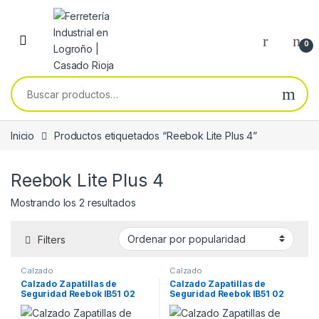
Skip to navigation
Skip to content
0
Buscar por:
Inicio
Productos etiquetados “Reebok Lite Plus 4”
Reebok Lite Plus 4
Ordenado por popularidad
Mostrando los 2 resultados
Filters
Calzado
Calzado
Calzado Zapatillas de
Calzado Zapatillas de
Seguridad Reebok IB51 02
Seguridad Reebok IB51 02
Lite Plus 4 Work Safety.
Lite Plus 4 Work Safety.