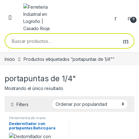
Skip to navigation
Skip to content
0
Buscar por:
Inicio
Productos etiquetados “portapuntas de 1/4"”
portapuntas de 1/4"
Mostrando el único resultado
Filters
Herramienta de mano
Destornillador con
portapuntas Bahco para
puntas de 1/4″ 808050A