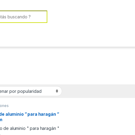
or:
ones
de aluminio ” para haragán ”
 m