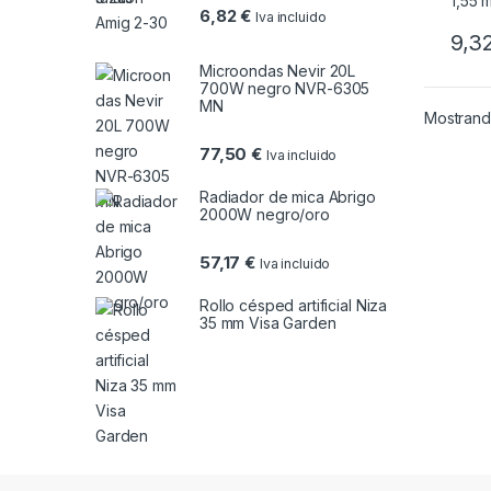
6,82
€
Iva incluido
9,3
Microondas Nevir 20L
700W negro NVR-6305
MN
Mostrando
77,50
€
Iva incluido
Radiador de mica Abrigo
2000W negro/oro
57,17
€
Iva incluido
Rollo césped artificial Niza
35 mm Visa Garden