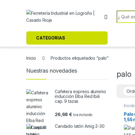
Skip to navigation
Skip to content
Search f
CATEGORIAS
Inicio
Productos etiquetados “palo”
Nuestras novedades
palo
Cafetera express aluminio
inducción Elba Red Ibili
cap. 9 tazas
Escob
Palo 
26,68
€
Iva incluido
1,55
Candado latón Amig 2-30