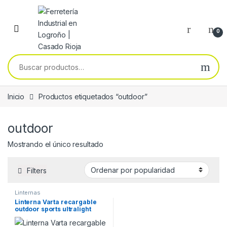
Skip to navigation
Skip to content
0
Buscar por:
Inicio
Productos etiquetados “outdoor”
outdoor
Mostrando el único resultado
Filters
Linternas
Linterna Varta recargable
outdoor sports ultralight
H30R