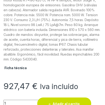
motor Kiotsu KT
–
190 420 cc 14 HP 4 tiempos, Motor Stage V,
homologación europea de emisiones. Gasolina OHV (válvulas
en cabeza). Aternador salida regulada AVR. Bovinado 100%
cobre. Potencia máx. 5500 W. Potencia nom. 5000 W. Tension
230 V. Consumo 2,3 L/H (75%). Autonomía: 7,5 horas. Depósito:
18 L. Nivel sonoro 98 LwA / 75 LpA@7m. Peso 80 kg. Arranque
eléctrico con batería incluida. Dimensiones 810 x 570 x 560 mm.
Cuadro de mandos: disyuntor, protege las sobrecargas, alarma
de aceite, cuenta horas, diferencial y pica de tierra, voltímetro
digital, frecuencímetro digital, tomas IP67. Chasis tubular
reforzado, protecciones delanteras y laterales. Asa manillar
abatible. Ergonómico, fácil movilidad. Ruedas impinchables 200
mm. Código: 5433040.
Ficha técnica
927,47
€
Iva incluido
Generador gasolina Ayerbe LX5500 E MN quantity
Añadir al carrito