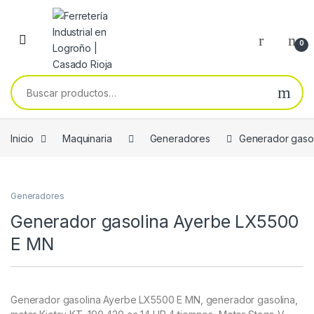
Skip to navigation
Skip to content
0
Buscar por:
Inicio
Maquinaria
Generadores
Generador gaso
Generadores
Generador gasolina Ayerbe LX5500
E MN
Generador gasolina Ayerbe LX5500 E MN, generador gasolina,