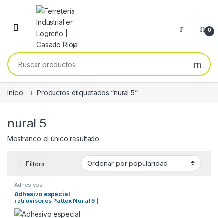
Skip to navigation
Skip to content
0
Buscar por:
Inicio
Productos etiquetados “nural 5”
nural 5
Mostrando el único resultado
Filters
Adhesivos
Adhesivo especial
retrovisores Pattex Nural 5 (
0,5 ml )