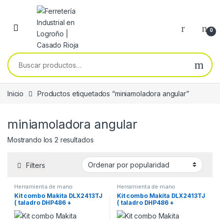
Skip to navigation
Skip to content
0
Buscar por:
Inicio
Productos etiquetados “miniamoladora angular”
miniamoladora angular
Ordenado por popularidad
Mostrando los 2 resultados
Filters
Herramienta de mano
Herramienta de mano
Kit combo Makita DLX2413TJ
Kit combo Makita DLX2413TJ
( taladro DHP486 +
( taladro DHP486 +
amoladora angular 125mm
amoladora angular 125mm
DGA504 + 2 baterías de 5,0
DGA504 + 2 baterías de 5,0