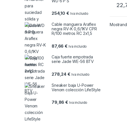
WD 6 P S
22,
254,10
€
Iva incluido
Cable manguera Araflex
Mostrando
negra RV-K 0,6/1KV CPR
R/100 metros RC 2x1,5
87,66
€
Iva incluido
Caja fuerte empotrada
serie Jade WE-56 BTV
278,24
€
Iva incluido
Sneaker baja U-Power
Venom colección LifeStyle
79,86
€
Iva incluido