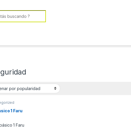
or:
eguridad
egorized
ásico 1 Faru