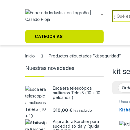
Skip to navigation
Skip to content
Search f
CATEGORIAS
Inicio
Productos etiquetados “kit seguridad”
Nuestras novedades
kit s
Escalera telescópica
multiusos Teles5 ( 10 + 10
peldaños )
Uncat
Kit b
310,00
€
Iva incluido
Aspiradora Karcher para
suciedad sólida y líquida