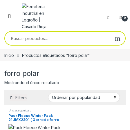
Skip to navigation
Skip to content
0
Buscar por:
Inicio
Productos etiquetados “forro polar”
forro polar
Mostrando el único resultado
Filters
Uncategorized
Pack Fleece Winter Pack
21UMX2301 ( Gorro de forro
polar, cuello de forro polar,
guantes de forro polar )