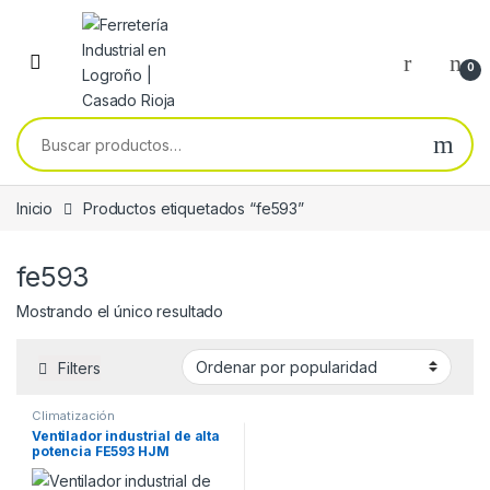
Skip to navigation
Skip to content
0
Buscar por:
Inicio
Productos etiquetados “fe593”
fe593
Mostrando el único resultado
Filters
Climatización
Ventilador industrial de alta
potencia FE593 HJM