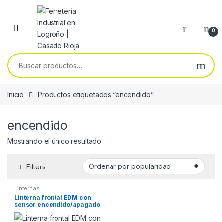
Skip to navigation
Skip to content
0
Buscar por:
Inicio
Productos etiquetados “encendido”
encendido
Mostrando el único resultado
Filters
Linternas
Linterna frontal EDM con
sensor encendido/apagado
1 led cob 5W 7 tipos de luz ( 3
pilas AAA incluidas )