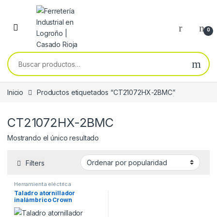
Skip to navigation
Skip to content
0
Buscar por:
Inicio
Productos etiquetados “CT21072HX-2BMC”
CT21072HX-2BMC
Mostrando el único resultado
Filters
Herramienta eléctrica
Taladro atornillador
inalámbrico Crown
CT21072HX-2BMC 12V – 2Ah