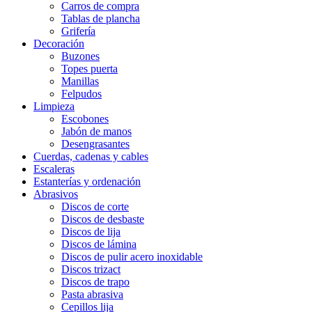
Carros de compra
Tablas de plancha
Grifería
Decoración
Buzones
Topes puerta
Manillas
Felpudos
Limpieza
Escobones
Jabón de manos
Desengrasantes
Cuerdas, cadenas y cables
Escaleras
Estanterías y ordenación
Abrasivos
Discos de corte
Discos de desbaste
Discos de lija
Discos de lámina
Discos de pulir acero inoxidable
Discos trizact
Discos de trapo
Pasta abrasiva
Cepillos lija