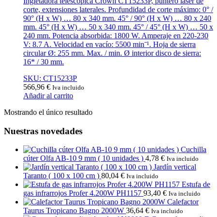
Ingletadora telescópica Crown CT15233P, puntero láser de
corte, extensiones laterales. Profundidad de corte máximo: 0° /
90° (H x W) … 80 x 340 mm. 45° / 90° (H x W) … 80 x 240
mm. 45° (H x W) … 50 x 340 mm. 45° / 45° (H x W) … 50 x
240 mm. Potencia absorbida: 1800 W. Amperaje en 220-230
V: 8.7 A. Velocidad en vacío: 5500 minˉ¹. Hoja de sierra
circular Ø: 255 mm. Max. / min. Ø interior disco de sierra:
16* / 30 mm.
SKU: CT15233P
566,96
€
Iva incluido
Añadir al carrito
Mostrando el único resultado
Nuestras novedades
Cuchilla
cúter Olfa AB-10 9 mm ( 10 unidades )
4,78
€
Iva incluido
Jardín vertical
Taranto ( 100 x 100 cm )
80,04
€
Iva incluido
Estufa de
gas infrarrojos Profer 4.200W PH1157
93,40
€
Iva incluido
Calefactor
Taurus Tropicano Bagno 2000W
36,64
€
Iva incluido