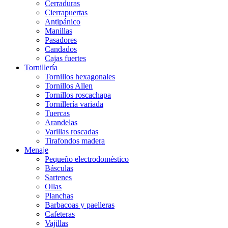
Cerraduras
Cierrapuertas
Antipánico
Manillas
Pasadores
Candados
Cajas fuertes
Tornillería
Tornillos hexagonales
Tornillos Allen
Tornillos roscachapa
Tornillería variada
Tuercas
Arandelas
Varillas roscadas
Tirafondos madera
Menaje
Pequeño electrodoméstico
Básculas
Sartenes
Ollas
Planchas
Barbacoas y paelleras
Cafeteras
Vajillas