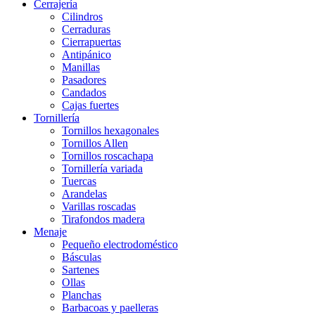
Cerrajería
Cilindros
Cerraduras
Cierrapuertas
Antipánico
Manillas
Pasadores
Candados
Cajas fuertes
Tornillería
Tornillos hexagonales
Tornillos Allen
Tornillos roscachapa
Tornillería variada
Tuercas
Arandelas
Varillas roscadas
Tirafondos madera
Menaje
Pequeño electrodoméstico
Básculas
Sartenes
Ollas
Planchas
Barbacoas y paelleras