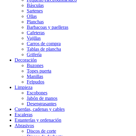
Básculas
Sartenes
Ollas
Planchas
Barbacoas y paelleras
Cafeteras
Vajillas
Carros de compra
Tablas de plancha
Grifería
Decoración
Buzones
Topes puerta
Manillas
Felpudos
Limpieza
Escobones
Jabón de manos
Desengrasantes
Cuerdas, cadenas y cables
Escaleras
Estanterías y ordenación
Abrasivos
Discos de corte