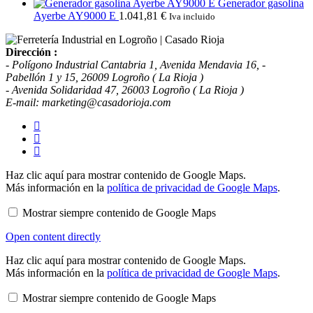
Generador gasolina
Ayerbe AY9000 E
1.041,81
€
Iva incluido
Dirección :
- Polígono Industrial Cantabria 1, Avenida Mendavia 16, -
Pabellón 1 y 15, 26009 Logroño ( La Rioja )
- Avenida Solidaridad 47, 26003 Logroño ( La Rioja )
E-mail: marketing@casadorioja.com
Mostrar
Haz clic aquí para mostrar contenido de Google Maps.
contenido
Más información en la
política de privacidad de Google Maps
.
de
Google
Mostrar siempre contenido de Google Maps
Maps
Open content directly
Mostrar
Haz clic aquí para mostrar contenido de Google Maps.
contenido
Más información en la
política de privacidad de Google Maps
.
de
Google
Mostrar siempre contenido de Google Maps
Maps