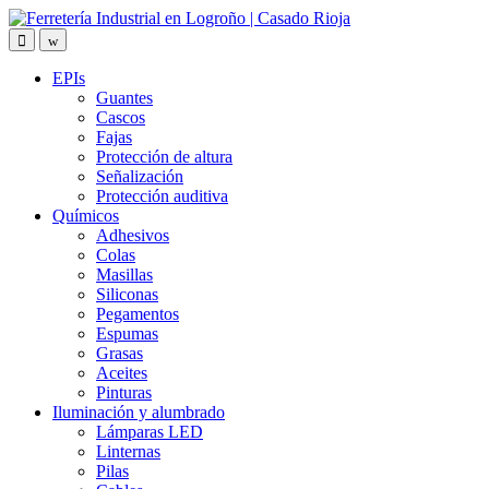
Skip
Skip
to
to
navigation
content
EPIs
Guantes
Cascos
Fajas
Protección de altura
Señalización
Protección auditiva
Químicos
Adhesivos
Colas
Masillas
Siliconas
Pegamentos
Espumas
Grasas
Aceites
Pinturas
Iluminación y alumbrado
Lámparas LED
Linternas
Pilas