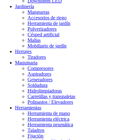
Downlights LED
Jardinería
Mangueras
Accesorios de riego
Herramienta de jardín
Pulverizadores
Césped artificial
Mallas
Mobiliario de jardín
Herrajes
Tiradores
Maquinaria
Compresores
Aspiradores
Generadores
Soldadura
Hidrolimpiadoras
Carretillas y transpaletas
Polipastos / Elevadores
Herramientas
Herramienta de mano
Herramienta eléctrica
Herramienta neumática
Taladros
Fijación