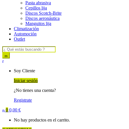
Pasta abrasiva
Cepillos lija
Discos Scotch-Brite
Discos aeronáutica
Manguitos lija
Climatización
Automoción
Outlet
Search for:
Soy Cliente
Iniciar sesión
¿No tienes una cuenta?
Registrate
0
0,00
€
No hay productos en el carrito.