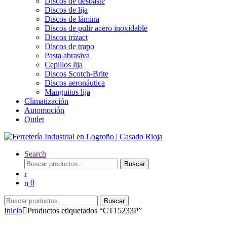
Discos de desbaste
Discos de lija
Discos de lámina
Discos de pulir acero inoxidable
Discos trizact
Discos de trapo
Pasta abrasiva
Cepillos lija
Discos Scotch-Brite
Discos aeronáutica
Manguitos lija
Climatización
Automoción
Outlet
Search
Buscar
Buscar
por:
0
Buscar
Buscar
por:
Inicio
Productos etiquetados “CT15233P”