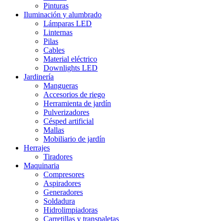
Pinturas
Iluminación y alumbrado
Lámparas LED
Linternas
Pilas
Cables
Material eléctrico
Downlights LED
Jardinería
Mangueras
Accesorios de riego
Herramienta de jardín
Pulverizadores
Césped artificial
Mallas
Mobiliario de jardín
Herrajes
Tiradores
Maquinaria
Compresores
Aspiradores
Generadores
Soldadura
Hidrolimpiadoras
Carretillas y transpaletas