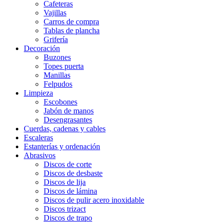
Cafeteras
Vajillas
Carros de compra
Tablas de plancha
Grifería
Decoración
Buzones
Topes puerta
Manillas
Felpudos
Limpieza
Escobones
Jabón de manos
Desengrasantes
Cuerdas, cadenas y cables
Escaleras
Estanterías y ordenación
Abrasivos
Discos de corte
Discos de desbaste
Discos de lija
Discos de lámina
Discos de pulir acero inoxidable
Discos trizact
Discos de trapo