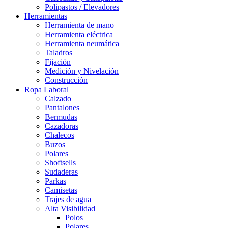
Polipastos / Elevadores
Herramientas
Herramienta de mano
Herramienta eléctrica
Herramienta neumática
Taladros
Fijación
Medición y Nivelación
Construcción
Ropa Laboral
Calzado
Pantalones
Bermudas
Cazadoras
Chalecos
Buzos
Polares
Shoftsells
Sudaderas
Parkas
Camisetas
Trajes de agua
Alta Visibilidad
Polos
Polares