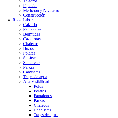
Taladros
Fijación
Medición y Nivelación
Construcción
Ropa Laboral
Calzado
Pantalones
Bermudas
Cazadoras
Chalecos
Buzos
Polares
Shoftsells
Sudaderas
Parkas
Camisetas
Trajes de agua
Alta Visibilidad
Polos
Polares
Pantalones
Parkas
Chalecos
Chaquetas
Trajes de agua