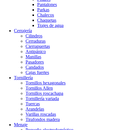
Pantalones
Parkas
Chalecos
Chaquetas
Trajes de agua
Cerrajería
Cilindros
Cerraduras
Cierrapuertas
Antipánico
Manillas
Pasadores
Candados
Cajas fuertes
Tornillería
Tornillos hexagonales
Tornillos Allen
Tornillos roscachapa
Tornillería variada
Tuercas
Arandelas
Varillas roscadas
Tirafondos madera
Menaje
Pequeño electrodoméstico