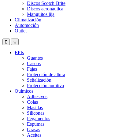
Discos Scotch-Brite
Discos aeronáutica
Manguitos lija
Climatización
Automoción
Outlet
EPIs
Guantes
Cascos
Fajas
Protección de altura
Señalización
Protección auditiva
Químicos
Adhesivos
Colas
Masillas
Siliconas
Pegamentos
Espumas
Grasas
Aceites