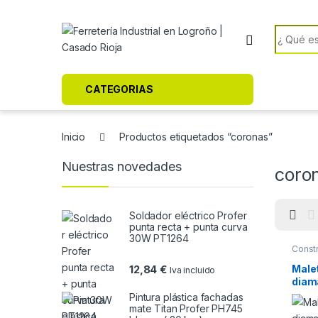
Skip to navigation
Skip to content
Search f
CATEGORIAS
Inicio
Productos etiquetados “coronas”
Nuestras novedades
coro
Soldador eléctrico Profer
punta recta + punta curva
30W PT1264
Const
Male
12,84
€
Iva incluido
diam
Pintura plástica fachadas
mate Titan Profer PH745