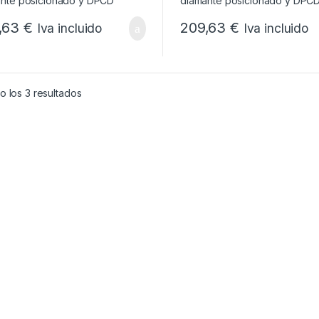
,63
€
209,63
€
Iva incluido
Iva incluido
Ordenado por popularidad
 los 3 resultados
: desde 471,90 € hasta 484,00 €