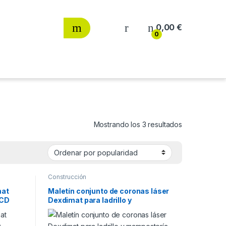
0,00
€
0
Ordenado por
Mostrando los 3 resultados
Construcción
mat
Maletín conjunto de coronas láser
PCD
Dexdimat para ladrillo y
mampostería SBM5P