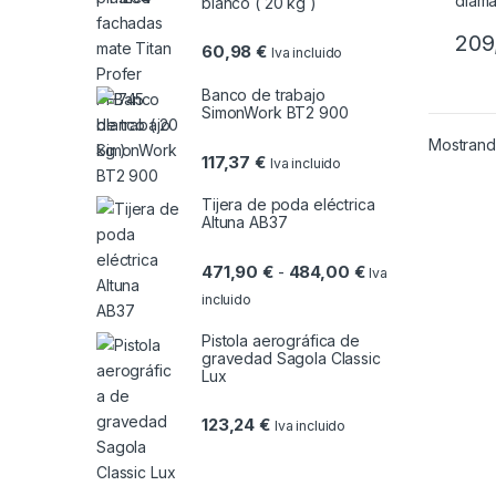
blanco ( 20 kg )
209
60,98
€
Iva incluido
Banco de trabajo
SimonWork BT2 900
Mostrando
117,37
€
Iva incluido
Tijera de poda eléctrica
Altuna AB37
Rango de precios
471,90
€
484,00
€
-
Iva
incluido
Pistola aerográfica de
gravedad Sagola Classic
Lux
123,24
€
Iva incluido