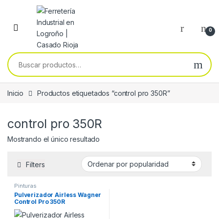
Skip to navigation
Skip to content
0
Buscar por:
Inicio
Productos etiquetados “control pro 350R”
control pro 350R
Mostrando el único resultado
Filters
Pinturas
Pulverizador Airless Wagner
Control Pro 350R