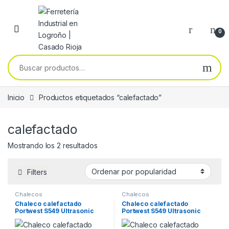
Skip to navigation
Skip to content
0
Buscar por:
Inicio
Productos etiquetados “calefactado”
calefactado
Ordenado por popularidad
Mostrando los 2 resultados
Filters
Chalecos
Chalecos
Chaleco calefactado
Chaleco calefactado
Portwest S549 Ultrasonic
Portwest S549 Ultrasonic
Heated Tunnel negro
Heated Tunnel negro