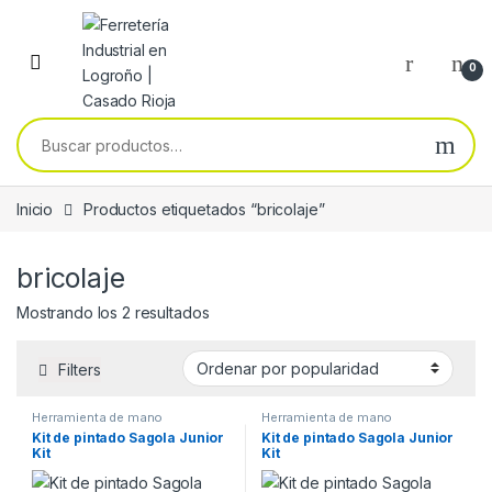
Skip to navigation
Skip to content
0
Buscar por:
Inicio
Productos etiquetados “bricolaje”
bricolaje
Ordenado por popularidad
Mostrando los 2 resultados
Filters
Herramienta de mano
Herramienta de mano
Kit de pintado Sagola Junior
Kit de pintado Sagola Junior
Kit
Kit